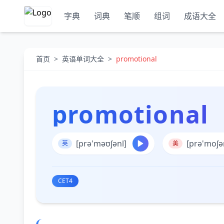
字典
词典
笔顺
组词
成语大全
首页
>
英语单词大全
>
promotional
promotional
[prə'məʊʃənl]
[prə'moʃə
英
美
CET4