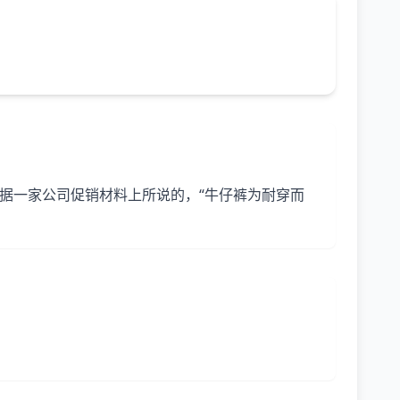
e worn hard.".根据一家公司促销材料上所说的，“牛仔裤为耐穿而