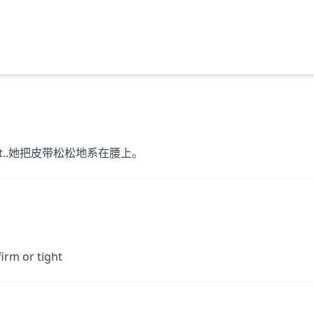
her waist..她把皮带松松地系在腰上。
m or tight