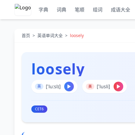
字典
词典
笔顺
组词
成语大全
首页
>
英语单词大全
>
loosely
loosely
['lu:slɪ]
['lusli]
英
美
CET6