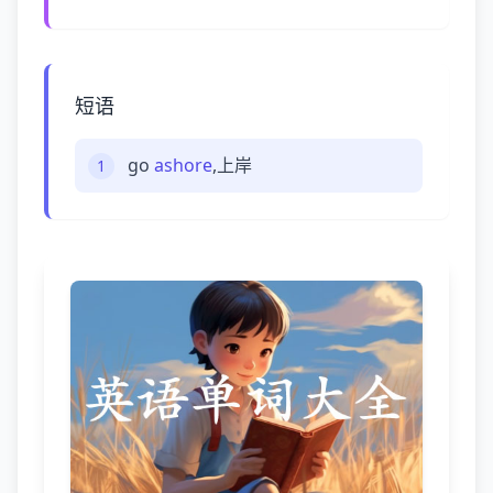
短语
go
ashore
,上岸
1